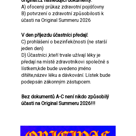
original.cz následující dokumenty:
A) ofocený průkaz zdravotní pojišťovny
B) potvrzení o zdravotní způsobilosti k
účasti na Original Summeru 2026
V den příjezdu účastníci předají:
C) prohlášení o bezinfekčnosti (ne starší
jeden den)
D) Účastníci ,kteří trvale užívají léky je
předají na místě zdravotníkovi společně s
lístkem,kde bude uvedeno jméno
dítěte,název léku a dávkování. Lístek bude
podepsán zákonným zástupcem.
Bez dokumentů A-C není nikdo způsobilý
účasti na Original Summeru 2026!!!