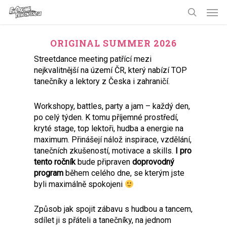
Skip
Men
to
search
main
content
ORIGINAL SUMMER 2026
Streetdance meeting patřící mezi
nejkvalitnější na území ČR, který nabízí TOP
tanečníky a lektory z Česka i zahraničí.
Workshopy, battles, party a jam – každý den,
po celý týden. K tomu příjemné prostředí,
kryté stage, top lektoři, hudba a energie na
maximum. Přinášejí nálož inspirace, vzdělání,
tanečních zkušeností, motivace a skills.
I pro
tento ročník
bude připraven
doprovodný
program
během celého dne, se kterým jste
byli maximálně spokojeni
Způsob jak spojit zábavu s hudbou a tancem,
sdílet ji s přáteli a tanečníky, na jednom