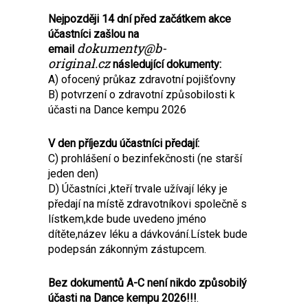
Nejpozději 14 dní před začátkem akce
účastníci zašlou na
dokumenty@b-
email
original.cz
následující dokumenty:
A) ofocený průkaz zdravotní pojišťovny
B) potvrzení o zdravotní způsobilosti k
účasti na Dance kempu 2026
V den příjezdu účastníci předají:
C) prohlášení o bezinfekčnosti (ne starší
jeden den)
D) Účastníci ,kteří trvale užívají léky je
předají na místě zdravotníkovi společně s
lístkem,kde bude uvedeno jméno
dítěte,název léku a dávkování.Lístek bude
podepsán zákonným zástupcem.
Bez dokumentů A-C není nikdo způsobilý
účasti na Dance kempu 2026!!!
.