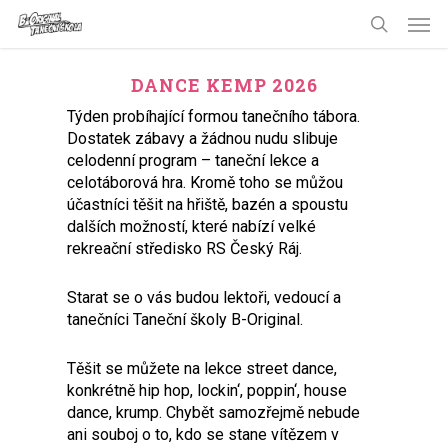
Skip
Men
to
search
main
content
DANCE KEMP 2026
Týden probíhající formou tanečního tábora.
Dostatek zábavy a žádnou nudu slibuje
celodenní program – taneční lekce a
celotáborová hra. Kromě toho se můžou
účastníci těšit na hřiště, bazén a spoustu
dalších možností, které nabízí velké
rekreační středisko RS Český Ráj.
Starat se o vás budou lektoři, vedoucí a
tanečníci Taneční školy B-Original.
Těšit se můžete na lekce street dance,
konkrétně hip hop, lockin‘, poppin‘, house
dance, krump. Chybět samozřejmě nebude
ani souboj o to, kdo se stane vítězem v